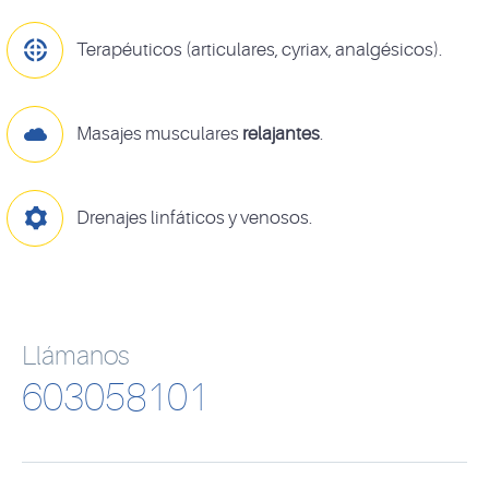

Terapéuticos (articulares, cyriax, analgésicos).

Masajes musculares
relajantes
.

Drenajes linfáticos y venosos.
Llámanos
603058101