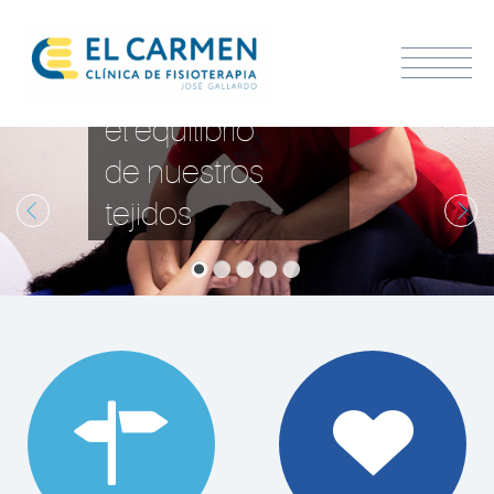
OSTEOPATÍ
Reestableciendo
el equilibrio
de nuestros
tejidos
1
2
3
4
5

